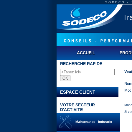
SODECO - S
Tr
ACCUEIL
PROD
RECHERCHE RAPIDE
Veui
Nom 
Mot
ESPACE CLIENT
VOTRE SECTEUR
Mot d
D'ACTIVITE
Si vo
Maintenance - Industrie