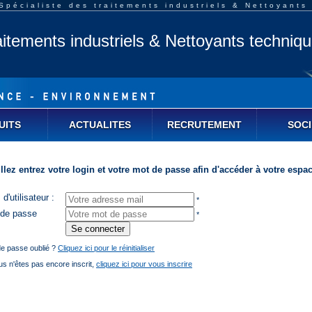
pécialiste des traitements industriels & Nettoyants
aitements industriels & Nettoyants techniq
UITS
ACTUALITES
RECRUTEMENT
SOCI
llez entrez votre login et votre mot de passe afin d'accéder à votre espac
d'utilisateur :
*
 de passe
*
e passe oublié ?
Cliquez ici pour le réinitialiser
us n'êtes pas encore inscrit,
cliquez ici pour vous inscrire