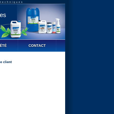
 techniques
ues
ÉTÉ
CONTACT
e client