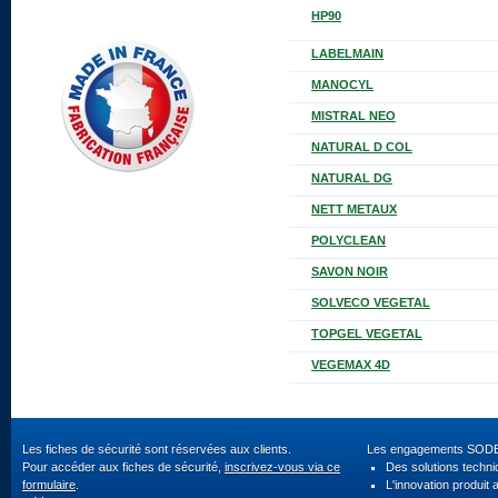
HP90
LABELMAIN
MANOCYL
MISTRAL NEO
NATURAL D COL
NATURAL DG
NETT METAUX
POLYCLEAN
SAVON NOIR
SOLVECO VEGETAL
TOPGEL VEGETAL
VEGEMAX 4D
Les fiches de sécurité sont réservées aux clients.
Les engagements SOD
Pour accéder aux fiches de sécurité,
inscrivez-vous via ce
Des solutions techn
formulaire
.
L'innovation produit 