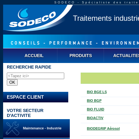
SODECO - Spécialiste des traite
Traitements industr
ACCUEIL
PRODUITS
ACTUALITE
RECHERCHE RAPIDE
BIO BGE LS
ESPACE CLIENT
BIO BGP
BIO FLUID
VOTRE SECTEUR
D'ACTIVITE
BIOACTIV
Maintenance - Industrie
BIODEGRIP Aérosol