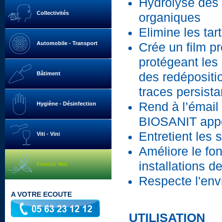
Hydrolyse des
Collectivités
organiques
Elimine les tar
Automobile - Transport
Crée un film pr
protégeant les 
Bâtiment
des redépositi
traces persist
Rend à l’émail 
Hygiène - Désinfection
BIOSANIT appor
Entretient les 
Viti - Vini
Améliore le fo
installations 
Produit Vert
Respecte l'en
A VOTRE ECOUTE
UTILISATION