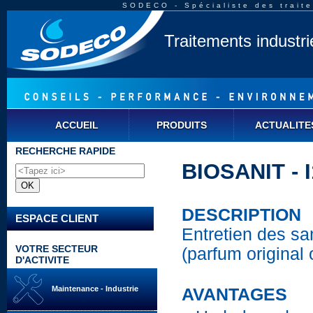
SODECO - Spécialiste des traite
Traitements industr
ACCUEIL
PRODUITS
ACTUALITE
RECHERCHE RAPIDE
BIOSANIT - 
DESCRIPTION
ESPACE CLIENT
Entretien des san
VOTRE SECTEUR
(parfum original
D'ACTIVITE
Maintenance - Industrie
AVANTAGES