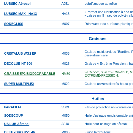
LUBSEC Aérosol
A051
Lubrifiant sec au téflon
• Permet une lubrification à sec d
LUBSEC MAX - HA13
HA13
• Laisse un film sec de polytétrafl
SODEGLISS
M007
Rénovateur de surfaces plastiqu
Graisses
Graisse multiservices "Extrême Pr
CRISTALUB WG2 EP
M035
para-alimentaire
DECOLUB HT 300
M028
Graisse « Extrême Pression » ha
GRAISSE, BIODEGRADABLE, A 
GRAISSE EP2 BIOD2GRADABLE
HM80
EXTREME-PRESSION.
SUPER MULTIPLEX
M022
Graisse universelle très haute p
Huiles
PARAFILM
V009
Film de protection anti-corrosion 
SODECOUP
M050
Huile d'usinage émulsionnable ant
USILUB Aérosol
A040
Huile pour usinage en aérosol
DEKHYDRO HVS 46
M095
Fluide hydraulique