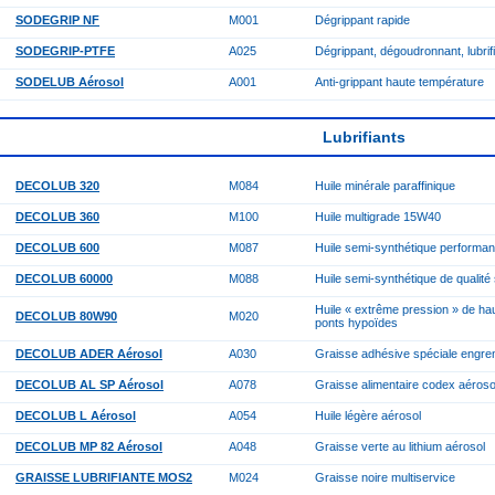
SODEGRIP NF
M001
Dégrippant rapide
SODEGRIP-PTFE
A025
Dégrippant, dégoudronnant, lubri
SODELUB Aérosol
A001
Anti-grippant haute température
Lubrifiants
DECOLUB 320
M084
Huile minérale paraffinique
DECOLUB 360
M100
Huile multigrade 15W40
DECOLUB 600
M087
Huile semi-synthétique performa
DECOLUB 60000
M088
Huile semi-synthétique de qualité
Huile « extrême pression » de ha
DECOLUB 80W90
M020
ponts hypoïdes
DECOLUB ADER Aérosol
A030
Graisse adhésive spéciale engre
DECOLUB AL SP Aérosol
A078
Graisse alimentaire codex aéroso
DECOLUB L Aérosol
A054
Huile légère aérosol
DECOLUB MP 82 Aérosol
A048
Graisse verte au lithium aérosol
GRAISSE LUBRIFIANTE MOS2
M024
Graisse noire multiservice