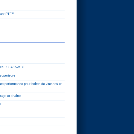
fiant PTFE
nce : SEA 15W 50
 supérieure
ute performance pour boîtes de vitesses et
nage et chaîne
l