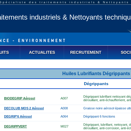
pécialiste des traitements industriels & Nettoyants
aitements industriels & Nettoyants techniq
UITS
ACTUALITES
RECRUTEMENT
SOCI
Huiles Lubrifiants Dégrippants
Dégrippants
Dégrippant lubrifiant nettoyant d
BIODEGRIP Aérosol
A007
dérouillant, anti-échauffement, an
DECOLUB MOS 2 Aérosol
A008
Graisse noire aérosol épaisse ult
DEGRIP'6 Aérosol
A064
Dégrippant 6 fonctions
Dégrippant, lubrifiant, nettoyant,
DEGRIPPVERT
M027
dérouillant, anti-corrosion, anti-