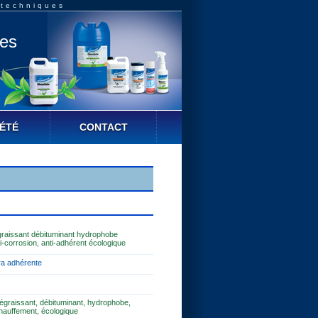
 techniques
ues
ÉTÉ
CONTACT
égraissant débituminant hydrophobe
ti-corrosion, anti-adhérent écologique
ra adhérente
 dégraissant, débituminant, hydrophobe,
échauffement, écologique