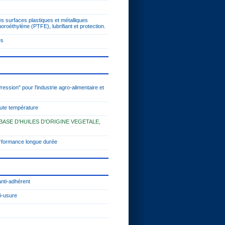
es surfaces plastiques et métalliques
uoroéthylène (PTFE), lubrifiant et protection.
es
ession" pour l'industrie agro-alimentaire et
ute température
BASE D’HUILES D’ORIGINE VEGETALE,
erformance longue durée
anti-adhérent
i-usure