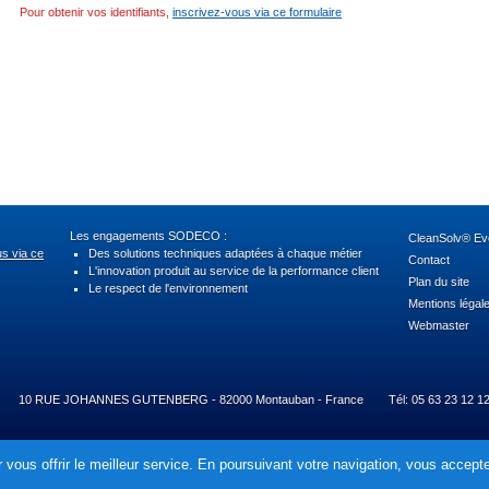
Pour obtenir vos identifiants,
inscrivez-vous via ce formulaire
Les engagements SODECO :
CleanSolv® Evo
us via ce
Des solutions techniques adaptées à chaque métier
Contact
L'innovation produit au service de la performance client
Plan du site
Le respect de l'environnement
Mentions légal
Webmaster
10 RUE JOHANNES GUTENBERG - 82000 Montauban - France
Tél: 05 63 23 12 1
 vous offrir le meilleur service. En poursuivant votre navigation, vous acceptez