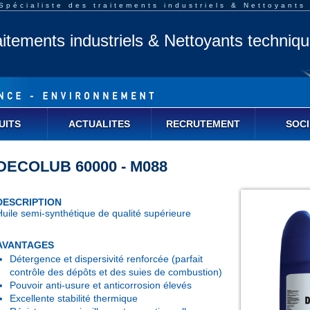
pécialiste des traitements industriels & Nettoyants
aitements industriels & Nettoyants techniq
UITS
ACTUALITES
RECRUTEMENT
SOCI
DECOLUB 60000 - M088
DESCRIPTION
Huile semi-synthétique de qualité supérieure
AVANTAGES
Détergence et dispersivité renforcée (parfait
contrôle des dépôts et des suies de combustion)
Pouvoir anti-usure et anticorrosion élevés
Excellente stabilité thermique