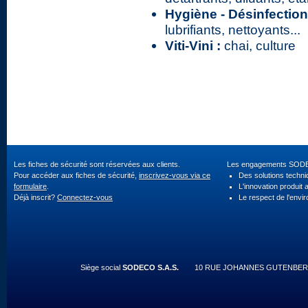
Hygiène - Désinfection
lubrifiants, nettoyants...
Viti-Vini :
chai, culture
Les fiches de sécurité sont réservées aux clients.
Les engagements SOD
Pour accéder aux fiches de sécurité,
inscrivez-vous via ce
Des solutions techn
formulaire
.
L'innovation produit 
Déjà inscrit?
Connectez-vous
Le respect de l'envi
Siège social
SODECO S.A.S.
10 RUE JOHANNES GUTENBERG 