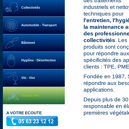
des traitements
industriels et nett
Collectivités
techniques pour
l'entretien, l'hygi
Automobile - Transport
la maintenance 
des professionne
collectivités
. Les
Bâtiment
produits sont con
pour répondre au
spécificités des ap
Hygiène - Désinfection
clients : TPE, PME
Fondée en 1987
Viti - Vini
répondre aux beso
applications.
Produit Vert
Depuis plus de 30
responsable en é
premières végétal
A VOTRE ECOUTE