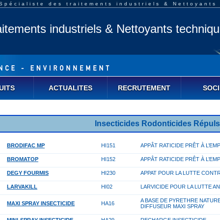
pécialiste des traitements industriels & Nettoyants
aitements industriels & Nettoyants techniq
UITS
ACTUALITES
RECRUTEMENT
SOCI
Insecticides Rodonticides Répuls
BRODIFAC MP
HI151
APPÂT RATICIDE PRÊT À L’EM
BROMATOP
HI152
APPÂT RATICIDE PRÊT À L’EM
DEGY FOURMIS
HI230
APPAT POUR LA LUTTE CONT
LARVAKILL
HI02
LARVICIDE POUR LA LUTTE A
A BASE DE PYRETHRE NATU
MAXI SPRAY INSECTICIDE
HA16
DIFFUSEUR MAXI SPRAY