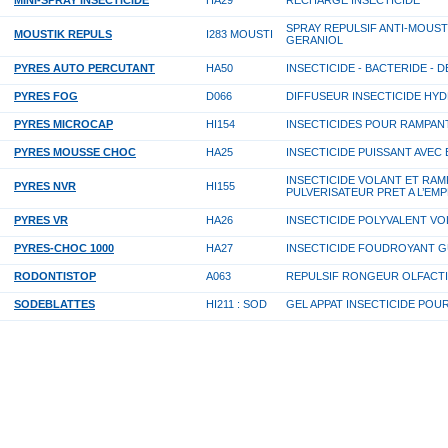
MINI-SPRAY INSECTICIDE
HA29
RECHARGE INSECTICIDE
SPRAY REPULSIF ANTI-MOUST
MOUSTIK REPULS
I283 MOUSTI
GERANIOL
PYRES AUTO PERCUTANT
HA50
INSECTICIDE - BACTERIDE -
PYRES FOG
D066
DIFFUSEUR INSECTICIDE HY
PYRES MICROCAP
HI154
INSECTICIDES POUR RAMPAN
PYRES MOUSSE CHOC
HA25
INSECTICIDE PUISSANT AVEC
INSECTICIDE VOLANT ET RAM
PYRES NVR
HI155
PULVERISATEUR PRET A L’EMP
PYRES VR
HA26
INSECTICIDE POLYVALENT V
PYRES-CHOC 1000
HA27
INSECTICIDE FOUDROYANT G
RODONTISTOP
A063
REPULSIF RONGEUR OLFACT
SODEBLATTES
HI211 : SOD
GEL APPAT INSECTICIDE POU