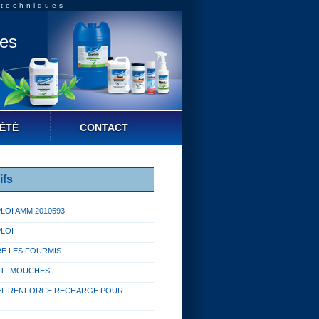
 techniques
ues
ÉTÉ
CONTACT
ifs
PLOI AMM 2010593
PLOI
RE LES FOURMIS
NTI-MOUCHES
REL RENFORCE RECHARGE POUR