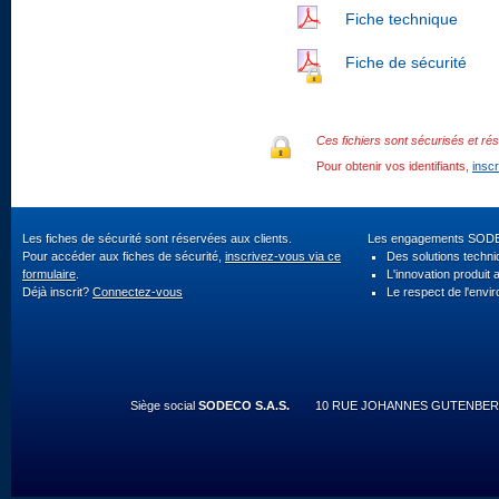
Fiche technique
Fiche de sécurité
Ces fichiers sont sécurisés et rés
Pour obtenir vos identifiants,
insc
Les fiches de sécurité sont réservées aux clients.
Les engagements SOD
Pour accéder aux fiches de sécurité,
inscrivez-vous via ce
Des solutions techn
formulaire
.
L'innovation produit 
Déjà inscrit?
Connectez-vous
Le respect de l'envi
Siège social
SODECO S.A.S.
10 RUE JOHANNES GUTENBERG 