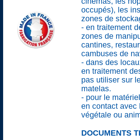
cinémas, les hôp
occupés), les inst
zones de stocka
- en traitement 
zones de manipul
cantines, restau
cambuses de nav
- dans des locau
en traitement de
pas utiliser sur 
matelas.
- pour le matérie
en contact avec 
végétale ou anim
DOCUMENTS T