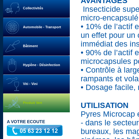
AVANTAGES
Insecticide supe
Collectivités
micro-encapsulé
• 10% de l’actif e
Automobile - Transport
un effet pour un 
immédiat des in
Bâtiment
• 90% de l’actif 
microcapsules po
Hygiène - Désinfection
• Contrôle à lar
rampants et vola
Viti - Vini
• Dosage facile,
Produit Vert
UTILISATION
Pyres Microcap es
- dans le secteur
A VOTRE ECOUTE
bureaux, les mag