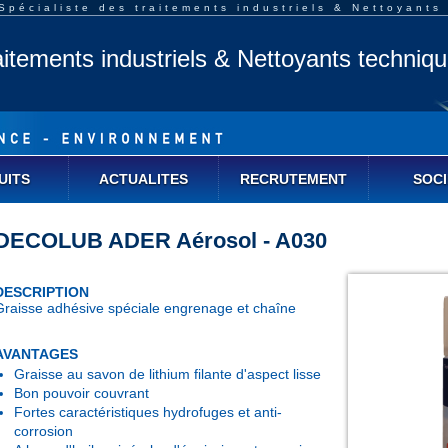
pécialiste des traitements industriels & Nettoyants
aitements industriels & Nettoyants techniq
UITS
ACTUALITES
RECRUTEMENT
SOCI
DECOLUB ADER Aérosol - A030
DESCRIPTION
Graisse adhésive spéciale engrenage et chaîne
AVANTAGES
Graisse au savon de lithium filante d'aspect lisse
Bon pouvoir couvrant
Fortes caractéristiques hydrofuges et anti-
corrosion