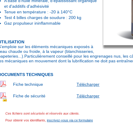
A base d'huile minérale, d'épaississant organique
et d'additifs d'adhésivité
Tenue en température : -20 à 140°C
Test 4 billes charges de soudure : 200 kg
Gaz propulseur ininflammable
UTILISATION
S’emploie sur les éléments mécaniques exposés à
l’eau chaude ou froide, à la vapeur (blanchisseries,
papeteries...).Particulièrement conseillé pour les engrenages nus, les c
les mécaniques en mouvement dont la lubrification ne doit pas entraîner
DOCUMENTS TECHNIQUES
Fiche technique
Télécharger
Fiche de sécurité
Télécharger
Ces fichiers sont sécurisés et réservés aux clients.
Pour obtenir vos identifiants,
inscrivez-vous via ce formulaire