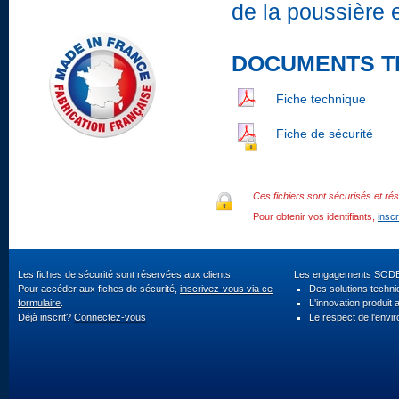
de la poussière e
DOCUMENTS T
Fiche technique
Fiche de sécurité
Ces fichiers sont sécurisés et rés
Pour obtenir vos identifiants,
insc
Les fiches de sécurité sont réservées aux clients.
Les engagements SOD
Pour accéder aux fiches de sécurité,
inscrivez-vous via ce
Des solutions techn
formulaire
.
L'innovation produit 
Déjà inscrit?
Connectez-vous
Le respect de l'envi