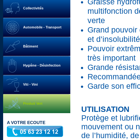
Graisse hydro
Collectivités
multifonction d
verte
Automobile - Transport
Grand pouvoir
et d’insolubilité
Bâtiment
Pouvoir extrêm
très important
Grande résista
Hygiène - Désinfection
Recommandée 
Garde son effi
Viti - Vini
Produit Vert
UTILISATION
Protège et lubri
A VOTRE ECOUTE
mouvement ou no
de l’humidité, d