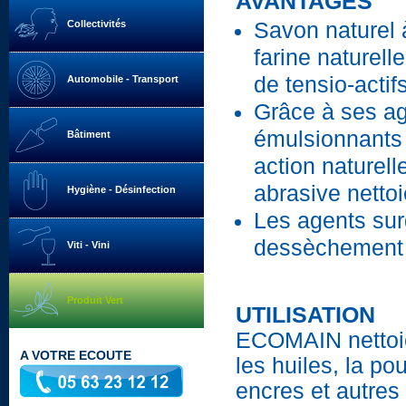
AVANTAGES
Collectivités
Savon naturel 
farine naturell
de tensio-actif
Automobile - Transport
Grâce à ses a
émulsionnants 
Bâtiment
action naturel
abrasive nettoi
Hygiène - Désinfection
Les agents sur
dessèchement 
Viti - Vini
Produit Vert
UTILISATION
ECOMAIN nettoie
A VOTRE ECOUTE
les huiles, la po
encres et autres 