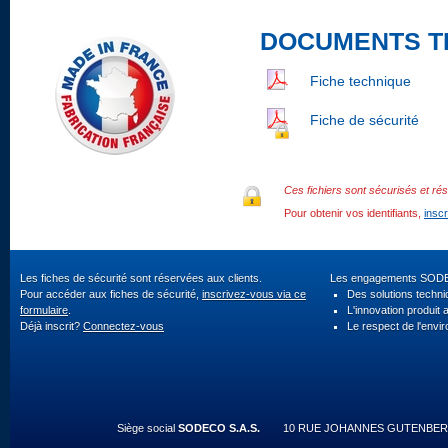
DOCUMENTS T
Fiche technique
Fiche de sécurité
Ces fichiers sont sécurisés et rés
Pour obtenir vos identifiants,
insc
Les fiches de sécurité sont réservées aux clients.
Les engagements SOD
Pour accéder aux fiches de sécurité,
inscrivez-vous via ce
Des solutions techn
formulaire
.
L'innovation produit 
Déjà inscrit?
Connectez-vous
Le respect de l'envi
Siège social
SODECO S.A.S.
10 RUE JOHANNES GUTENBERG 