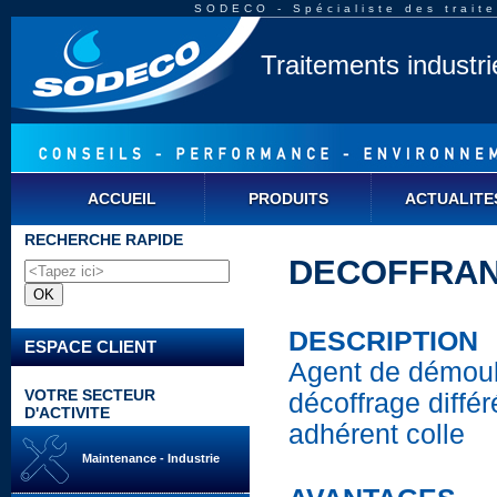
SODECO - Spécialiste des traite
Traitements industr
ACCUEIL
PRODUITS
ACTUALITE
RECHERCHE RAPIDE
DECOFFRANT
DESCRIPTION
ESPACE CLIENT
Agent de démoul
VOTRE SECTEUR
décoffrage différ
D'ACTIVITE
adhérent colle
Maintenance - Industrie