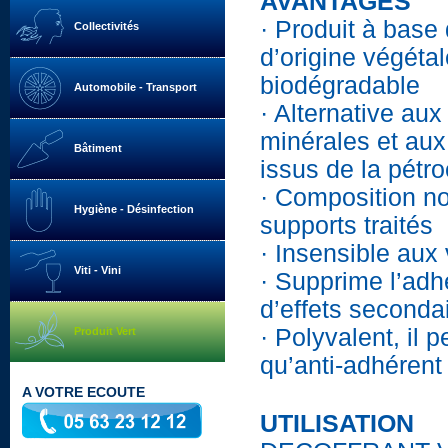
AVANTAGES
· Produit à base
Collectivités
d’origine végétal
biodégradable
Automobile - Transport
· Alternative aux
minérales et au
Bâtiment
issus de la pétr
· Composition no
Hygiène - Désinfection
supports traités
· Insensible aux
Viti - Vini
· Supprime l’adh
d’effets seconda
· Polyvalent, il 
Produit Vert
qu’anti-adhérent 
A VOTRE ECOUTE
UTILISATION