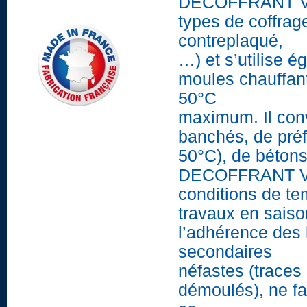
DECOFFRANT VEG
types de coffrages
contreplaqué,
…) et s’utilise 
moules chauffan
50°C
maximum. Il conv
banchés, de préf
50°C), de bétons
DECOFFRANT VEG
conditions de te
travaux en saiso
l’adhérence des 
secondaires
néfastes (traces
démoulés), ne fa