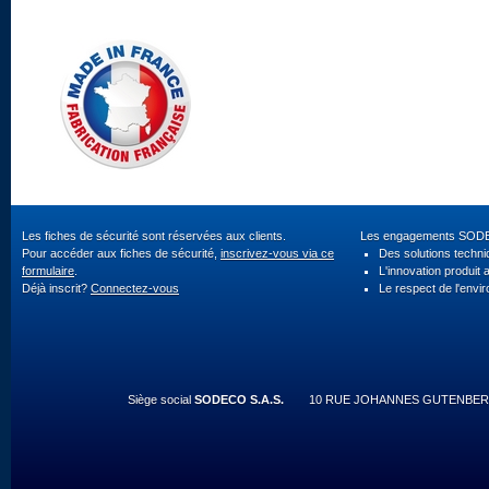
Les fiches de sécurité sont réservées aux clients.
Les engagements SOD
Pour accéder aux fiches de sécurité,
inscrivez-vous via ce
Des solutions techn
formulaire
.
L'innovation produit 
Déjà inscrit?
Connectez-vous
Le respect de l'envi
Siège social
SODECO S.A.S.
10 RUE JOHANNES GUTENBERG 