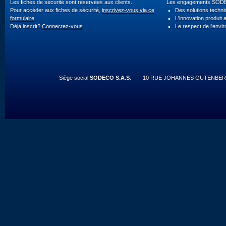
Les fiches de sécurité sont réservées aux clients.
Les engagements SOD
Pour accéder aux fiches de sécurité,
inscrivez-vous via ce
Des solutions techn
formulaire
.
L'innovation produit 
Déjà inscrit?
Connectez-vous
Le respect de l'envi
Siège social
SODECO S.A.S.
10 RUE JOHANNES GUTENBERG 