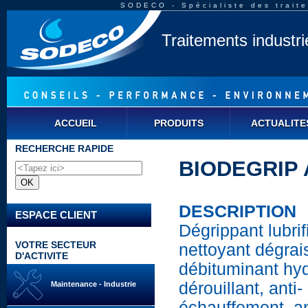
SODECO - Spécialiste des traite
Traitements industr
ACCUEIL
PRODUITS
ACTUALITE
RECHERCHE RAPIDE
BIODEGRIP A
DESCRIPTION
ESPACE CLIENT
Dégrippant lubrif
VOTRE SECTEUR
nettoyant dégrai
D'ACTIVITE
débituminant hy
dérouillant, anti-
Maintenance - Industrie
échauffement, an