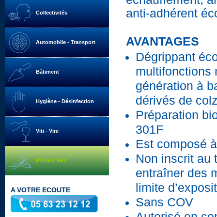
anti-adhérent éc
Collectivités
AVANTAGES
Automobile - Transport
Dégrippant éc
multifonctions
Bâtiment
génération à b
dérivés de col
Hygiène - Désinfection
Préparation b
301F
Viti - Vini
Est composé à
Non inscrit au
Produit Vert
entraîner des 
limite d’exposi
A VOTRE ECOUTE
Sans COV
Autorisé en con