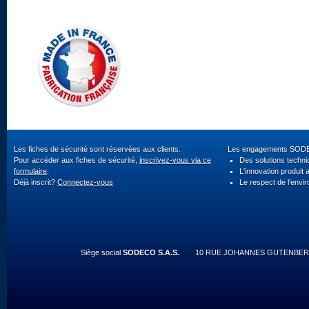
Les fiches de sécurité sont réservées aux clients.
Les engagements SOD
Pour accéder aux fiches de sécurité,
inscrivez-vous via ce
Des solutions techn
formulaire
.
L'innovation produit 
Déjà inscrit?
Connectez-vous
Le respect de l'envi
Siège social
SODECO S.A.S.
10 RUE JOHANNES GUTENBERG 