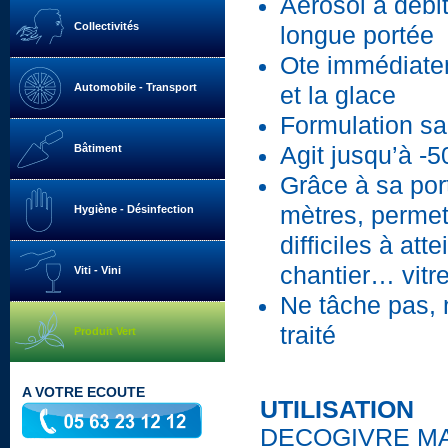
Aérosol à débit
Collectivités
longue portée
Ote immédiatem
Automobile - Transport
et la glace
Formulation s
Bâtiment
Agit jusqu’à -
Grâce à sa por
mètres, permet
Hygiène - Désinfection
difficiles à at
chantier… vitre
Viti - Vini
Ne tâche pas, 
traité
Produit Vert
A VOTRE ECOUTE
UTILISATION
DECOGIVRE MAXI 