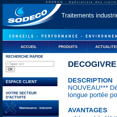
SODECO - Spécialiste des traite
Traitements industr
ACCUEIL
PRODUITS
ACTUALITE
RECHERCHE RAPIDE
DECOGIVRE 
DESCRIPTION
ESPACE CLIENT
NOUVEAU*** Dé
VOTRE SECTEUR
longue portée po
D'ACTIVITE
Maintenance - Industrie
AVANTAGES