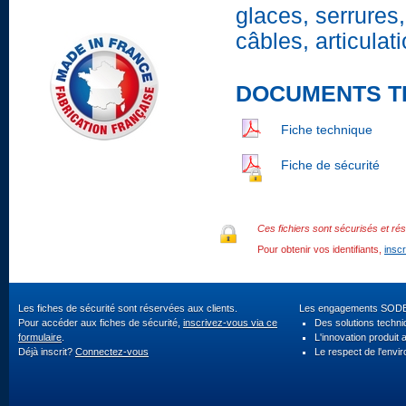
glaces, serrures,
câbles, articulat
DOCUMENTS T
Fiche technique
Fiche de sécurité
Ces fichiers sont sécurisés et rés
Pour obtenir vos identifiants,
insc
Les fiches de sécurité sont réservées aux clients.
Les engagements SOD
Pour accéder aux fiches de sécurité,
inscrivez-vous via ce
Des solutions techn
formulaire
.
L'innovation produit 
Déjà inscrit?
Connectez-vous
Le respect de l'envi