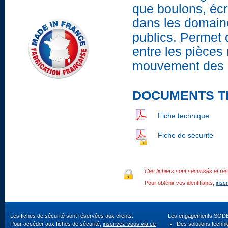
que boulons, écro
dans les domaine
publics. Permet d
entre les pièces 
mouvement des p
DOCUMENTS T
Fiche technique
Fiche de sécurité
Ces fichiers sont sécurisés et rés
Pour obtenir vos identifiants,
insc
Les fiches de sécurité sont réservées aux clients.
Les engagements SOD
Pour accéder aux fiches de sécurité,
inscrivez-vous via ce
Des solutions techn