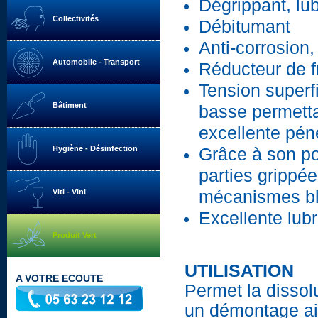
Dégrippant, lub
Collectivités
Débitumant
Anti-corrosion,
Automobile - Transport
Réducteur de fr
Tension superfi
Bâtiment
basse permett
excellente pén
Hygiène - Désinfection
Grâce à son po
parties grippé
Viti - Vini
mécanismes bl
Excellente lub
Produit Vert
UTILISATION
A VOTRE ECOUTE
Permet la dissol
un démontage ai