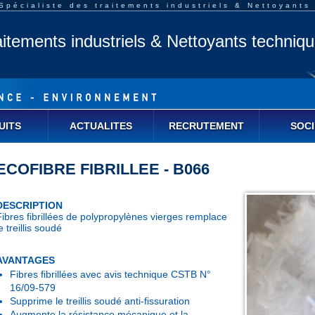
pécialiste des traitements industriels & Nettoyants
aitements industriels & Nettoyants techniq
UITS
ACTUALITES
RECRUTEMENT
SOCI
ECOFIBRE FIBRILLEE - B066
DESCRIPTION
Fibres fibrillées de polypropylènes vierges remplace
e treillis soudé
AVANTAGES
Fibres fibrillées avec avis technique CSTB N°
16/09-579
Supprime le treillis soudé anti-fissuration
Augmente la résistance mécanique et la