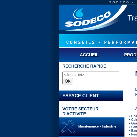
SODECO - S
Tr
ACCUEIL
PROD
RECHERCHE RAPIDE
ESPACE CLIENT
VOTRE SECTEUR
D'ACTIVITE
• Col
• Col
• Gra
Maintenance - Industrie
• San
• Exc
• Peu