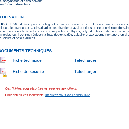
s isocyanates et sans solvant.
éé Contact alimentaire
UTILISATION
COLLE 50 est utilisé pour le collage et l’étanchéité intérieure et extérieure pour les façades, 
rifiques, les panneaux, la climatisation, les chantiers navals et dans de très nombreux domaine
spose d’une excellente adhérence sur supports métalliques, polyester, bois et dérivés, verr
ermoplastes. Il est très résistant à l’eau douce, salée, calcaire et aux agents ménagers en 
s faibles et bases diluées.
DOCUMENTS TECHNIQUES
Fiche technique
Télécharger
Fiche de sécurité
Télécharger
Ces fichiers sont sécurisés et réservés aux clients.
Pour obtenir vos identifiants,
inscrivez-vous via ce formulaire