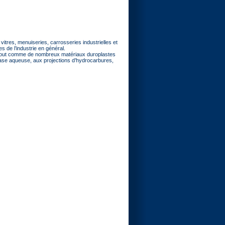
vitres, menuiseries, carrosseries industrielles et
s de l’industrie en général.
e, tout comme de nombreux matériaux duroplastes
phase aqueuse, aux projections d’hydrocarbures,