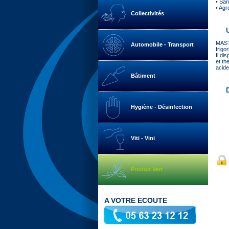
• San
• Agr
Collectivités
MASTI
Automobile - Transport
frigo
Il di
et th
acide
Bâtiment
Hygiène - Désinfection
Viti - Vini
Produit Vert
A VOTRE ECOUTE