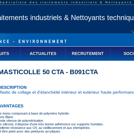
pécialiste des traitements industriels & Nettoyants
aitements industriels & Nettoyants techniq
UITS
ACTUALITES
RECRUTEMENT
SOCI
MASTICOLLE 50 CTA - B091CTA
DESCRIPTION
Mastic de collage et d'étanchéité intérieur et extérieur haute performan
AVANTAGES
le mono composant à base de polymère hybride.
oris Blanc
nde vitesse de polymérisation.
s silicone, il dispose d’une très bonne adhérence sur supports humides.
ellente résistance aux UV, au vieillissement et aux intempéries.
t-être peint avec des peintures acryliques.