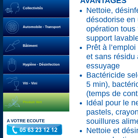
AVANTAGES
Collectivités
Nettoie, désinf
désodorise en 
opération tous
Automobile - Transport
support lavabl
Prêt à l’emploi
Bâtiment
et sans résidu
essuyage
Hygiène - Désinfection
Bactéricide se
5 min), bactér
Viti - Vini
(temps de cont
Idéal pour le n
Produit Vert
pastels, crayon
souillures alim
A VOTRE ECOUTE
Nettoie et dési