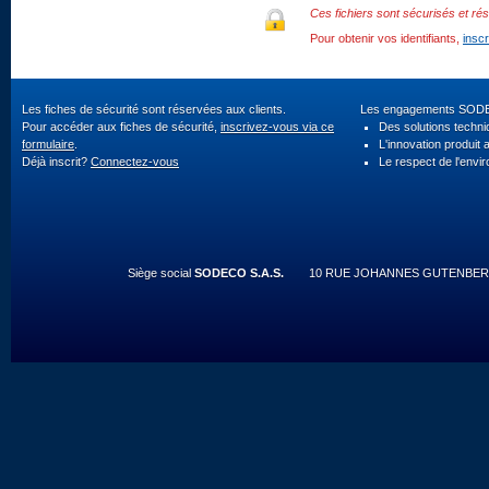
Ces fichiers sont sécurisés et rés
Pour obtenir vos identifiants,
insc
Les fiches de sécurité sont réservées aux clients.
Les engagements SOD
Pour accéder aux fiches de sécurité,
inscrivez-vous via ce
Des solutions techn
formulaire
.
L'innovation produit 
Déjà inscrit?
Connectez-vous
Le respect de l'envi
Siège social
SODECO S.A.S.
10 RUE JOHANNES GUTENBERG 