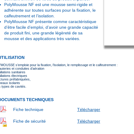
PolyMousse NF est une mousse semi-rigide et
adhérente sur toutes surfaces pour la fixation, le
calfeutrement et l’isolation.
PolyMousse NF présente comme caractéristique
d’être facile d’emploi, d’avoir une grande capacité
de produit fini, une grande légèreté de sa
mousse et des applications très variées.
UTILISATION
OUSSE s’emploie pour la fixation, l’isolation, le remplissage et le calfeutrement :
uteries et conduites d’aération
allations sanitaires
allations électriques
ctures préfabriquées,
eaux isolants
 types de cavités.
DOCUMENTS TECHNIQUES
Fiche technique
Télécharger
Fiche de sécurité
Télécharger