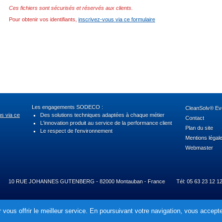
Ces fichiers sont sécurisés et réservés aux clients.
Pour obtenir vos identifiants,
inscrivez-vous via ce formulaire
Les engagements SODECO :
CleanSolv® Evo
us via ce
Des solutions techniques adaptées à chaque métier
Contact
L'innovation produit au service de la performance client
Plan du site
Le respect de l'environnement
Mentions légal
Webmaster
10 RUE JOHANNES GUTENBERG - 82000 Montauban - France
Tél: 05 63 23 12 1
 vous offrir le meilleur service. En poursuivant votre navigation, vous acceptez