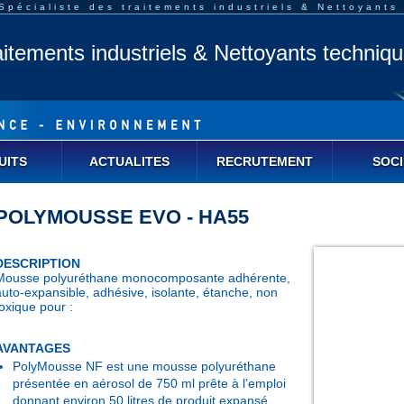
pécialiste des traitements industriels & Nettoyants
aitements industriels & Nettoyants techniq
UITS
ACTUALITES
RECRUTEMENT
SOCI
POLYMOUSSE EVO - HA55
DESCRIPTION
Mousse polyuréthane monocomposante adhérente,
auto-expansible, adhésive, isolante, étanche, non
toxique pour :
AVANTAGES
PolyMousse NF est une mousse polyuréthane
présentée en aérosol de 750 ml prête à l’emploi
donnant environ 50 litres de produit expansé.