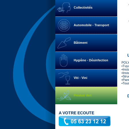
Collectivités
Automobile - Transport
Bâtiment
Hygiène - Désinfection
POLYM
•Tuya
•Inst
•Inst
•Stru
Viti - Vini
•Pann
•Tous
Produit Vert
A VOTRE ECOUTE