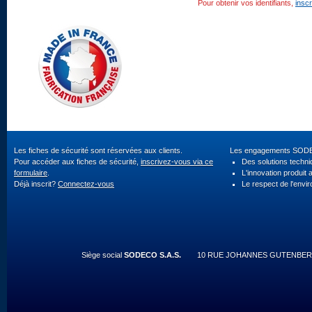
Pour obtenir vos identifiants,
insc
Les fiches de sécurité sont réservées aux clients.
Les engagements SOD
Pour accéder aux fiches de sécurité,
inscrivez-vous via ce
Des solutions techn
formulaire
.
L'innovation produit 
Déjà inscrit?
Connectez-vous
Le respect de l'envi
Siège social
SODECO S.A.S.
10 RUE JOHANNES GUTENBERG 