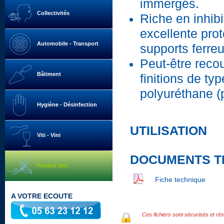
immergés.
Collectivités
Riche en inhibi
excellente prot
Automobile - Transport
supports ferreu
Peut-être reco
Bâtiment
finitions de t
polyuréthane 
Hygiène - Désinfection
UTILISATION
Viti - Vini
DOCUMENTS T
Produit Vert
Fiche technique
A VOTRE ECOUTE
Ces fichiers sont sécurisés et rés