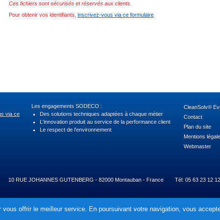
Ces fichiers sont sécurisés et réservés aux clients.
Pour obtenir vos identifiants,
inscrivez-vous via ce formulaire
Les engagements SODECO :
CleanSolv® Evo
us via ce
Des solutions techniques adaptées à chaque métier
Contact
L'innovation produit au service de la performance client
Plan du site
Le respect de l'environnement
Mentions légal
Webmaster
10 RUE JOHANNES GUTENBERG - 82000 Montauban - France
Tél: 05 63 23 12 1
 vous offrir le meilleur service. En poursuivant votre navigation, vous acceptez