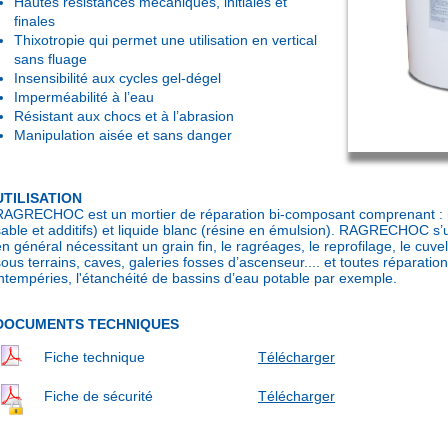
Hautes résistances mécaniques, initiales et
finales
Thixotropie qui permet une utilisation en vertical
sans fluage
Insensibilité aux cycles gel-dégel
Imperméabilité à l’eau
Résistant aux chocs et à l’abrasion
Manipulation aisée et sans danger
UTILISATION
RAGRECHOC est un mortier de réparation bi-composant comprenant : p
sable et additifs) et liquide blanc (résine en émulsion). RAGRECHOC s’ut
en général nécessitant un grain fin, le ragréages, le reprofilage, le cuve
sous terrains, caves, galeries fosses d’ascenseur.... et toutes réparati
intempéries, l'étanchéité de bassins d’eau potable par exemple.
DOCUMENTS TECHNIQUES
Fiche technique
Télécharger
Fiche de sécurité
Télécharger