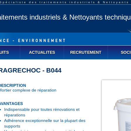
pécialiste des traitements industriels & Nettoyants
aitements industriels & Nettoyants techniq
UITS
ACTUALITES
RECRUTEMENT
SOCI
RAGRECHOC - B044
DESCRIPTION
Mortier complexe de réparation
AVANTAGES
Indispensable pour toutes rénovations et
réparations
Adhérence exceptionnelle sur la plupart des
supports