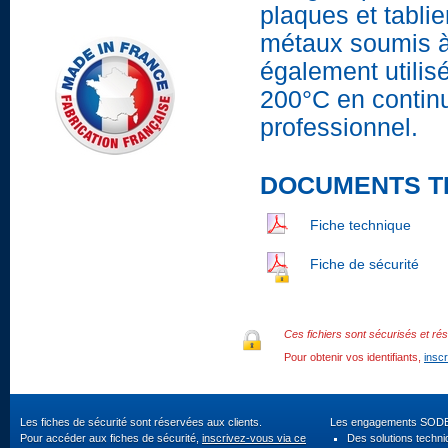
plaques et tabli
métaux soumis à
également utilis
200°C en continu
professionnel.
DOCUMENTS T
Fiche technique
Fiche de sécurité
Ces fichiers sont sécurisés et rés
Pour obtenir vos identifiants,
insc
Les fiches de sécurité sont réservées aux clients.
Les engagements SOD
Pour accéder aux fiches de sécurité,
inscrivez-vous via ce
Des solutions techn