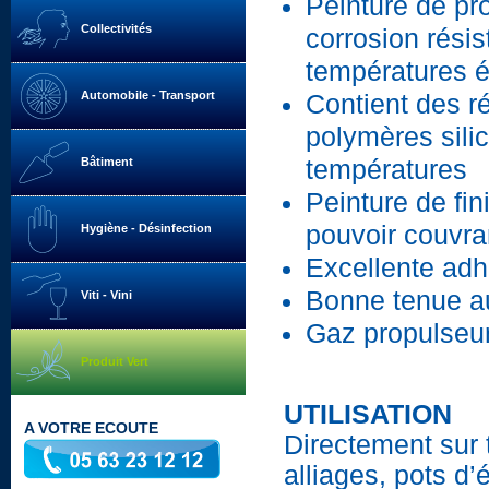
Peinture de pro
Collectivités
corrosion résis
températures 
Automobile - Transport
Contient des r
polymères sili
Bâtiment
températures
Peinture de fin
pouvoir couvra
Hygiène - Désinfection
Excellente adh
Bonne tenue au
Viti - Vini
Gaz propulseur
Produit Vert
UTILISATION
A VOTRE ECOUTE
Directement sur t
alliages, pots d