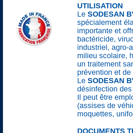
UTILISATION
Le
SODESAN B
spécialement éla
importante et off
bactéricide, viru
industriel, agro-a
milieu scolaire, 
un traitement san
prévention et de
Le
SODESAN 
désinfection des
Il peut être emp
(assises de véhic
moquettes, unifor
DOCUMENTS T