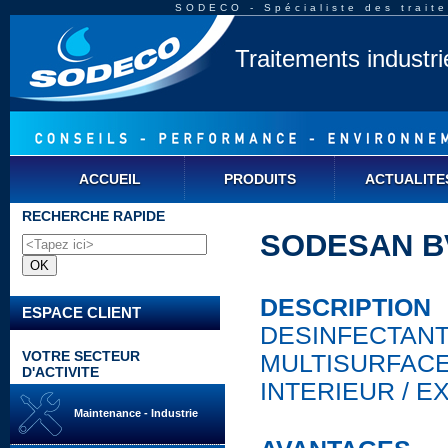
SODECO - Spécialiste des traite
Traitements industr
ACCUEIL
PRODUITS
ACTUALITE
RECHERCHE RAPIDE
SODESAN BV
DESCRIPTION
ESPACE CLIENT
DESINFECTAN
VOTRE SECTEUR
MULTISURFAC
D'ACTIVITE
INTERIEUR / E
Maintenance - Industrie