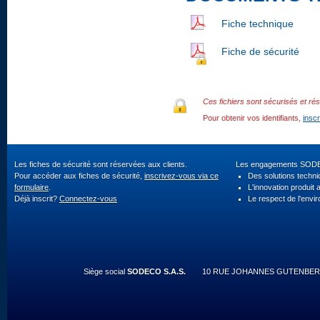
Fiche technique
Fiche de sécurité
Ces fichiers sont sécurisés et rés
Pour obtenir vos identifiants,
insc
Les fiches de sécurité sont réservées aux clients.
Les engagements SOD
Pour accéder aux fiches de sécurité,
inscrivez-vous via ce
Des solutions techn
formulaire
.
L'innovation produit 
Déjà inscrit?
Connectez-vous
Le respect de l'envi
Siège social
SODECO S.A.S.
10 RUE JOHANNES GUTENBERG 