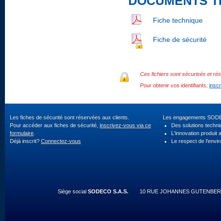
DOCUMENTS T
Fiche technique
Fiche de sécurité
Ces fichiers sont sécurisés et rés
Pour obtenir vos identifiants,
insc
Les fiches de sécurité sont réservées aux clients.
Les engagements SOD
Pour accéder aux fiches de sécurité,
inscrivez-vous via ce
Des solutions techn
formulaire
.
L'innovation produit 
Déjà inscrit?
Connectez-vous
Le respect de l'envi
Siège social
SODECO S.A.S.
10 RUE JOHANNES GUTENBERG 