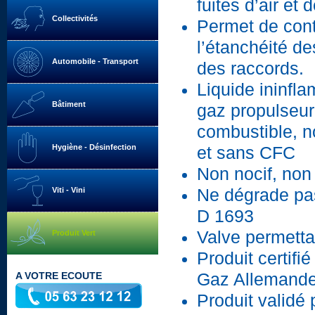
fuites d’air et 
Collectivités
Permet de cont
l’étanchéité des
Automobile - Transport
des raccords.
Liquide ininfl
Bâtiment
gaz propulseur
combustible, n
Hygiène - Désinfection
et sans CFC
Non nocif, non
Viti - Vini
Ne dégrade pa
D 1693
Valve permetta
Produit Vert
Produit certif
A VOTRE ECOUTE
Gaz Allemande
Produit validé