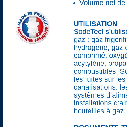
Volume net de 
UTILISATION
SodeTect s’utili
gaz : gaz frigori
hydrogène, gaz de
comprimé, oxygèn
acytylène, propa
combustibles. So
les fuites sur le
canalisations, le
systèmes d’alime
installations d’
bouteilles à gaz