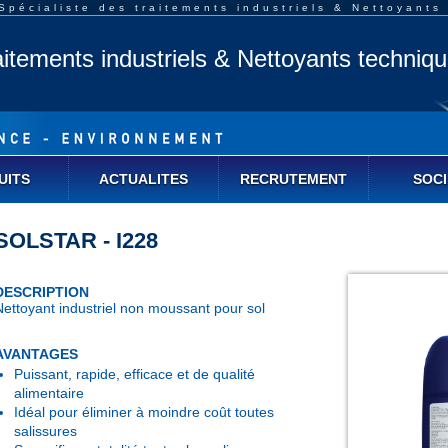
pécialiste des traitements industriels & Nettoyants
aitements industriels & Nettoyants techniq
UITS
ACTUALITES
RECRUTEMENT
SOCI
SOLSTAR - I228
DESCRIPTION
Nettoyant industriel non moussant pour sol
AVANTAGES
Puissant, rapide, efficace et de qualité
alimentaire
Idéal pour éliminer à moindre coût toutes
salissures