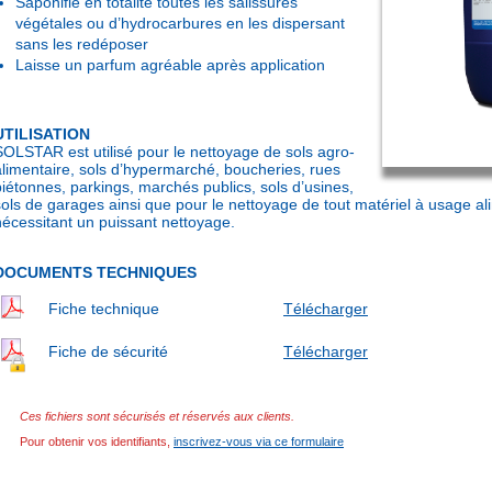
Saponifie en totalité toutes les salissures
végétales ou d’hydrocarbures en les dispersant
sans les redéposer
Laisse un parfum agréable après application
UTILISATION
SOLSTAR est utilisé pour le nettoyage de sols agro-
alimentaire, sols d’hypermarché, boucheries, rues
piétonnes, parkings, marchés publics, sols d’usines,
sols de garages ainsi que pour le nettoyage de tout matériel à usage a
nécessitant un puissant nettoyage.
DOCUMENTS TECHNIQUES
Fiche technique
Télécharger
Fiche de sécurité
Télécharger
Ces fichiers sont sécurisés et réservés aux clients.
Pour obtenir vos identifiants,
inscrivez-vous via ce formulaire