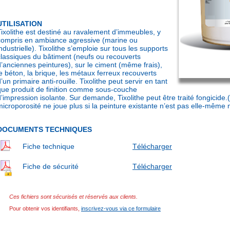
UTILISATION
Tixolithe est destiné au ravalement d’immeubles, y
compris en ambiance agressive (marine ou
ndustrielle). Tixolithe s’emploie sur tous les supports
classiques du bâtiment (neufs ou recouverts
d’anciennes peintures), sur le ciment (même frais),
le béton, la brique, les métaux ferreux recouverts
’un primaire anti-rouille. Tixolithe peut servir en tant
que produit de finition comme sous-couche
d’impression isolante. Sur demande, Tixolithe peut être traité fongicide.(
microporosité ne joue plus si la peinture existante n’est pas elle-même
DOCUMENTS TECHNIQUES
Fiche technique
Télécharger
Fiche de sécurité
Télécharger
Ces fichiers sont sécurisés et réservés aux clients.
Pour obtenir vos identifiants,
inscrivez-vous via ce formulaire