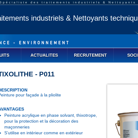
pécialiste des traitements industriels & Nettoyants
aitements industriels & Nettoyants techniq
UITS
ACTUALITES
RECRUTEMENT
SOCI
TIXOLITHE - P011
DESCRIPTION
einture pour façade à la pliolite
AVANTAGES
Peinture acrylique en phase solvant, thixotrope,
pour la protection et la décoration des
maçonneries
S’utilise en intérieur comme en extérieur